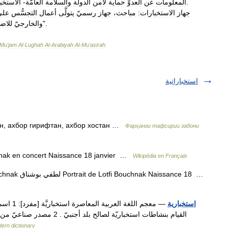
.
المعلومات
عن
العدوّ
حماية
لأمن
الدولة
والسلامة
العامّة
-
الاستخب
جهاز
الاستخبارات:
مباحث،
جهاز
رسميّ
يتولَّى
أعمال
التجسُّس
على
".
والخارجيّ
للاض
Mu
'
jam
Al
-
Lughah
Al
-
Arabiyah
Al
-
Mu
'
asirah
.
استخباراتية
— [استخبار] , ахбор гирифтан, ахбор хостан
Фарҳанги тафсирии забони
— لطفي بوشناق ak en concert Naissance 18 janvier
Wikipédia en Français
— Lotfi Bouchnak Lotfi Bouchnak لطفي بوشناق Portrait de Lotfi Bouchnak Naissance 18 …
استخبارية
— معجم ا
القيام بنشاطات استخباريّة لصالح
ern dictionary