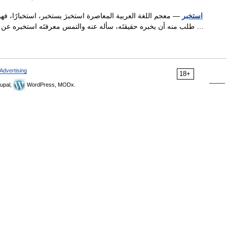
استخبر
— معجم اللغة العربية المعاصرة استخبرَ يستخبر، استخبارًا، فه
طلب منه أن يخبره حقيقتَه، سأله عنه والتمس معرفتَه استخبره عن صحّة/ أحوال أبيه استخبره عمّا يجري في فلسطين …
Advertising
18+
upal,
WordPress, MODx.