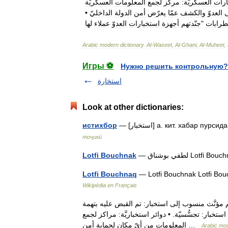
ارات
العسكريَّة:
مركز
لجمع
المعلومات
العسكريَّة
العدوّ
والكشف
عمّا
يعرّض
أمن
الدولة
الداخليّ
•
طرابات
"
جنّدتهم
أجهزة
استخبارات
العدوّ
عملاء
لها
Arabic
modern
dictionary
.
Al
-
Waseet
,
Al
-
Ghani
,
Al
-
Muheet
,
Игры ⚽
Нужно решить контрольную?
استخارة
Look at other dictionaries:
а. кит. хабар пурсидан …
истихбор
тоҷикӣ
Lotfi Bouchn …
Lotfi Bouchnak
Lotfi Bouchnaq
Wikipédia en Français
للغة العربية المعاصرة استخباريَّة [مفرد]: 1 اسم مؤنَّث منسوب إلى استخبار: تم القبض عليه بتهمة
 بلد أجنبيّ . 2 مصدر صناعيّ من استخبار: تجسُّسيّة. • دوائر استخباريَّة: مراكز لجمع
المعلومات من أيّ مكان لحماية أمن …
Arabic mod